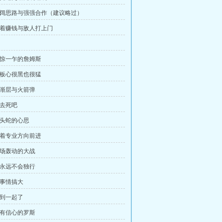
 开阔思路与强强合作（建议略过）
 躺着赚钱与敌人打上门
 一惊一乍的詹姆斯
 老板心很黑也很猛
 金渐层与火箭弹
你去死吧
九头蛇的心思
 朝着专业方向前进
 一场轰动的大战
 你永远不会独行
把事情搞大
碰到一起了
 颇有信心的罗斯