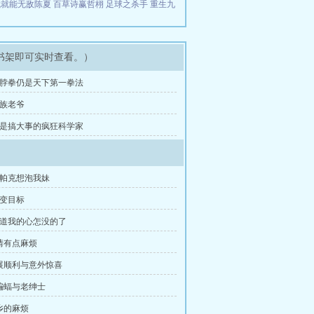
我就能无敌陈夏
百草诗赢哲栩
足球之杀手
重生九
书架即可实时查看。）
 断脖拳仍是天下第一拳法
贵族老爷
 总是搞大事的疯狂科学家
得帕克想泡我妹
户变目标
知道我的心怎没的了
事情有点麻烦
进展顺利与意外惊喜
老蝙蝠与老绅士
老乡的麻烦