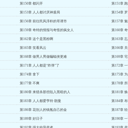
第150章 都闪开
第151章 
第153章 人人都讨厌神盾局
第154章 
第156章 前往民风淳朴的哥谭市
第157章 
第159章 奇特的情报与奇怪的疯女人
第160章 
第162章 这个是黑粉啊
第163章
第165章 笑看风云
第166章 
第168章 做男人男做蝙蝠侠更难
第169章 
第171章 人人都是“炸弹”了
第172章 
第174章 拿下
第175章 
第177章 不爽
第178章 
第180章 来猎杀那些陷入黑暗的人
第181章 
第183章 人人都爱亨特·朗曼
第184章
第186章 花别人的钱氪自己的金
第187章
第189章 好日子
第190章
第192章 强大的异变者
第193章