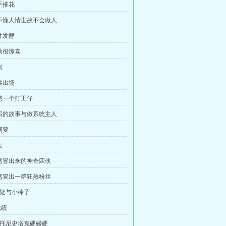
手摧花
俺不懂人情世故不会做人
件发酵
鲍勃很惊喜
划
兵出场
忽悠一个打工仔
背后的故事与做系统主人
纲要
云
忽然冒出来的神奇四侠
忽然冒出一群狂热粉丝
怀疑与小棒子
成绩
 跟托尼史塔克硬碰硬