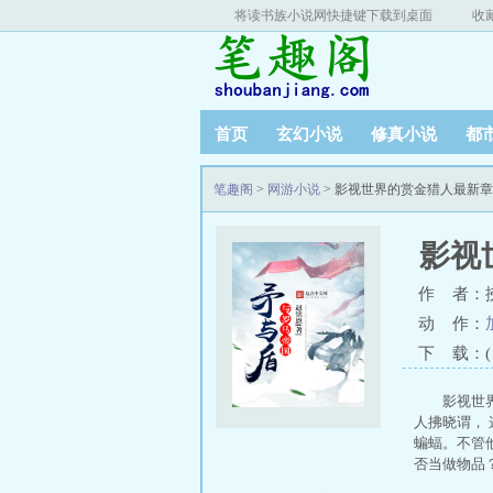
将读书族小说网快捷键下载到桌面
收
首页
玄幻小说
修真小说
都
笔趣阁
>
网游小说
> 影视世界的赏金猎人最新
影视
作 者：
动 作：
下 载：( T
影视世
人拂晓谓，
蝙蝠。不管
否当做物品