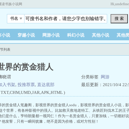
Hi,
undefin
藏读书族小说网
搜 索
书名
市小说
穿越小说
网游小说
科幻小说
其他小说
其他
章节列表
世界的赏金猎人
拂晓谓
分类标签
网游
加入书架
,
投推荐票
,
直达底部
最后更新：2021/10/4 22:5
XT,CHM,UMD,JAR,APK,HTML )
界的赏金猎人笔趣阁，影视世界的赏金猎人sodu，影视世界的赏金猎人小说，
 这个世界，有各种影视中的强人。比如救天救地老特工、从铁匠到伐木工的王
他们是什么，亨特朗曼都一视同仁！作为一名赏金猎人，只要加钱，一切都好说
？他发誓，只有一瞬间犹豫，绝不是因为价格，或对方性别！