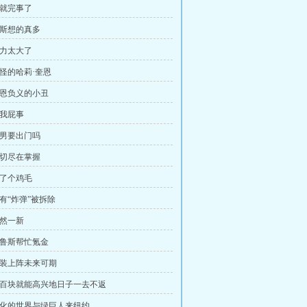
跑就完事了
罗斯想的真多
魅力太大了
奇怪的哈莉·奎恩
 忘恩负义的小丑
关我屁事
宅男要出门吗
一切尽在掌握
为了个鸡毛
所有“炸弹”被拆除
焕然一新
 布鲁斯帮忙氪金
 轻装上阵未来可期
 一百块就能高兴地日子一去不返
 变化的世界与绿巨人来纽约