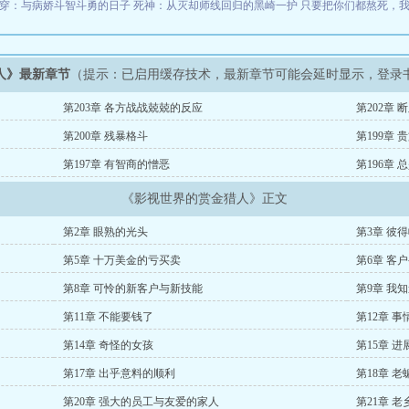
穿：与病娇斗智斗勇的日子
死神：从灭却师线回归的黑崎一护
只要把你们都熬死，
人》最新章节
（提示：已启用缓存技术，最新章节可能会延时显示，登录
第203章 各方战战兢兢的反应
第202章
第200章 残暴格斗
第199章 
第197章 有智商的憎恶
第196章
《影视世界的赏金猎人》正文
第2章 眼熟的光头
第3章 彼
第5章 十万美金的亏买卖
第6章 客
第8章 可怜的新客户与新技能
第9章 我
第11章 不能要钱了
第12章 
第14章 奇怪的女孩
第15章 
第17章 出乎意料的顺利
第18章 
第20章 强大的员工与友爱的家人
第21章 