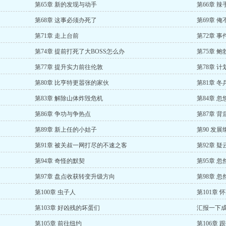
第65章 新的发现与动手
第66章 辣
第68章 这事必须办死了
第69章 
第71章 走上台前
第72章 事
第74章 提前打死了大BOSS怎么办
第75章 
第77章 提升实力前往伦敦
第78章 计
第80章 比亨特更嚣张的家伙
第81章 冬
第83章 解除山体炸毁危机
第84章 
第86章 争功与争热点
第87章 
第89章 新上任的小姑子
第90 发展
第91章 被关叔一网打尽的不速之客
第92章 疑
第94章 奇怪的默契
第95章 
第97章 盘点收获转变升级方向
第98章 
第100章 虫子人
第101章 
第103章 好凶残的坏蛋们
汇报一下
第105章 前往纽约
第106章