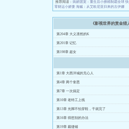
推荐阅读：
病娇团宠：重生后小撩精制霸全球
快
零财运小娇妻
海贼：从艾欧尼亚归来的古伊娜
《影视世界的赏金猎
第204章 大义凛然的K
第201章 记忆
第198章 超女
第1章 大西洋城的无心人
第4章 两个奎恩
第7章 一次搞定
第10章 老特工上线
第13章 光脚不怕穿鞋，干就完了
第16章 得想别的办法
第19章 裁缝铺