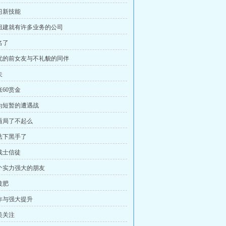
学习新技能
刚组建就有许多业务的公司
名了
担忧的前女友与不礼貌的同伴
夫
账60赏金
极为短暂的遭遇战
神盾局了不起么
没法下黑手了
狂战士信徒
一个实力强大的朋友
波肥
合作与强大提升
美关注