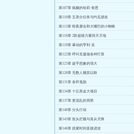
第107章 疯癫的哈莉·奎恩
第110章 五美分任务与约见朋友
第113章 暗夜袭击和大嘴巴的小蜘蛛
第116章 2阶超级力量毁天灭地
第119章 暴动的亨利·吴
第122章 呼叫支援做各种打算
第125章 超乎想象的强大
第128章 无数人翘首以盼
第131章 各怀鬼胎
第134章 十亿美金大项目
第137章 更混乱的局势
第140章 分头行动
第143章 焦头烂额与喜从天降
第146章 抓紧时间直接进攻