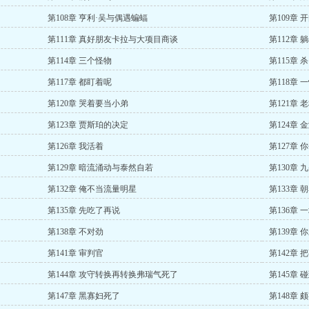
第108章 亨利·吴与偶遇蝙蝠
第109章
第111章 真好朋友卡拉与大项目商谈
第112章
第114章 三个怪物
第115章 杀
第117章 都盯着呢
第118章
第120章 哭着要当小弟
第121章
第123章 贾斯珀的决定
第124章
第126章 我活着
第127章 
第129章 暗流涌动与泰然自若
第130章 
第132章 俺不当流量明星
第133章
第135章 先吃了再说
第136章
第138章 不对劲
第139章
第141章 审判官
第142章 
第144章 攻守转换再转换弗瑞气死了
第145章 
第147章 黑寡妇死了
第148章