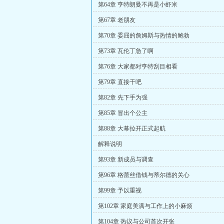
第64章 亨特朗曼不再是小虾米
第67章 老朋友
第70章 委屈的詹姆斯与热情的鲍勃
第73章 瓦伦丁急了啊
第76章 大家都对亨特刮目相看
第79章 直接干吧
第82章 先下手为强
第85章 冒出个公主
第88章 大幕拉开正式起航
解释说明
第93章 新成员与调查
第96章 格蕾丝借钱与蒂尔德的关心
第99章 予以重视
第102章 家庭美满与工作上的小麻烦
第104章 热议与公司首次开张