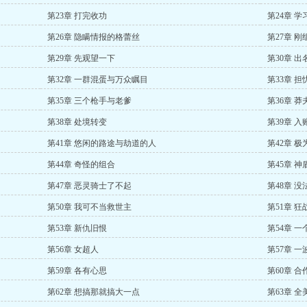
第23章 打完收功
第24章 
第26章 隐瞒情报的格蕾丝
第27章 
第29章 先观望一下
第30章 出
第32章 一群混蛋与万众瞩目
第33章 
第35章 三个枪手与老爹
第36章 莽
第38章 处境转变
第39章 入
第41章 悠闲的路途与劫道的人
第42章 
第44章 奇怪的组合
第45章 
第47章 恶灵骑士了不起
第48章 
第50章 我可不当救世主
第51章 
第53章 新仇旧恨
第54章 
第56章 女超人
第57章 一
第59章 各有心思
第60章 
第62章 想搞那就搞大一点
第63章 全