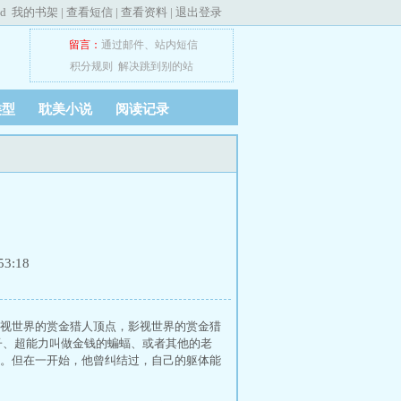
ed
我的书架
|
查看短信
|
查看资料
|
退出登录
留言：
通过邮件
、
站内短信
积分规则
解决跳到别的站
类型
耽美小说
阅读记录
3:18
影视世界的赏金猎人顶点，影视世界的赏金猎
子、超能力叫做金钱的蝙蝠、或者其他的老
。但在一开始，他曾纠结过，自己的躯体能