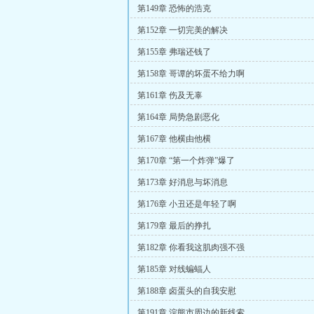
第149章 恐怖的浩克
第152章 一切完美的解决
第155章 弗瑞还钱了
第158章 哥谭的坏蛋不给力啊
第161章 伤及无辜
第164章 局势急剧恶化
第167章 他横由他横
第170章 “第一个炸弹”爆了
第173章 好消息与坏消息
第176章 小丑还是年轻了啊
第179章 最后的挣扎
第182章 你看我这肌肉强不强
第185章 对线蝙蝠人
第188章 卤蛋头的自我安慰
第191章 浣熊市周边的新线索