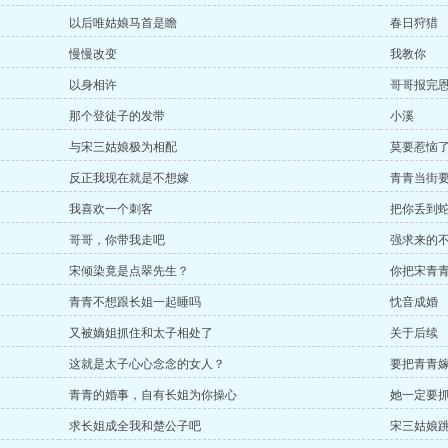
以后唯姑娘马首是瞻
春日狩猎
慢慢改变
我教你
以身相许
哥哥报完
那个登徒子的发带
小溪
与宋三姑娘极为相配
莫要惹恼
反正我现在就是不想嫁
青青当街
我喜欢一个刺客
把你丢到
哥哥，你带我走吧
强求来的
宋倾染竟是点翠先生？
你把宋青
青青不想跟长姐一起睡吗
忱音成婚
又被嫡姐抓住和太子相处了
关于后续
这就是太子心心念念的女人？
要把青青
青青的婚事，自有长姐为你操心
她一定要
求长姐成全我和楚公子吧
宋三姑娘