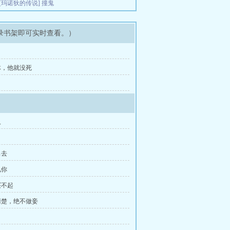
[玛诺狄的传说]
撞鬼
录书架即可实时查看。）
体，他就没死
人
出去
见你
买不起
清楚，绝不做妾