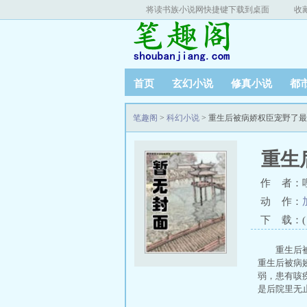
将读书族小说网快捷键下载到桌面
收
首页
玄幻小说
修真小说
都
笔趣阁
>
科幻小说
> 重生后被病娇权臣宠野了
重生
作 者：
动 作：
下 载：( T
重生后
重生后被病
弱，患有咳
是后院里无