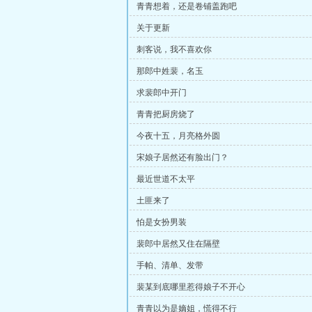
青青想着，还是卷铺盖跑吧
关于更新
刺客说，我不喜欢你
那郎中姓裴，名玉
求裴郎中开门
青青把厨房烧了
今夜十五，月亮格外圆
宋娘子居然还有脸出门？
最近世道不太平
土匪来了
怕是女扮男装
裴郎中居然又住在隔壁
手帕、清单、发带
裴某到底哪里惹得娘子不开心
青青以为是嫡姐，慌得不行