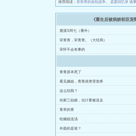
推荐阅读：
异世界的齿轮战争。
孟婆回忆录
诡
《重生后被病娇权臣宠
鹿溪X阿七（番外）
宋青青，宋青青。（大结局）
宋怀不会有事的
青青原本死了
看见嫡姐，青青就脊背发疼
这么怕我？
你家三姑娘，估计要被送走
青草的青
给嫡姐送汤
外面的是谁？