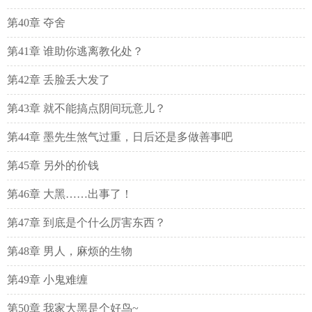
第40章 夺舍
第41章 谁助你逃离教化处？
第42章 丢脸丢大发了
第43章 就不能搞点阴间玩意儿？
第44章 墨先生煞气过重，日后还是多做善事吧
第45章 另外的价钱
第46章 大黑……出事了！
第47章 到底是个什么厉害东西？
第48章 男人，麻烦的生物
第49章 小鬼难缠
第50章 我家大黑是个好鸟~