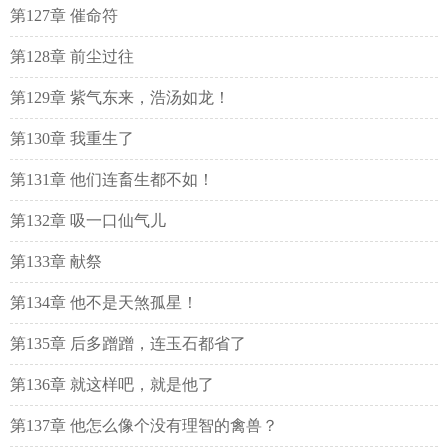
第127章 催命符
第128章 前尘过往
第129章 紫气东来，浩汤如龙！
第130章 我重生了
第131章 他们连畜生都不如！
第132章 吸一口仙气儿
第133章 献祭
第134章 他不是天煞孤星！
第135章 后多蹭蹭，连玉石都省了
第136章 就这样吧，就是他了
第137章 他怎么像个没有理智的禽兽？