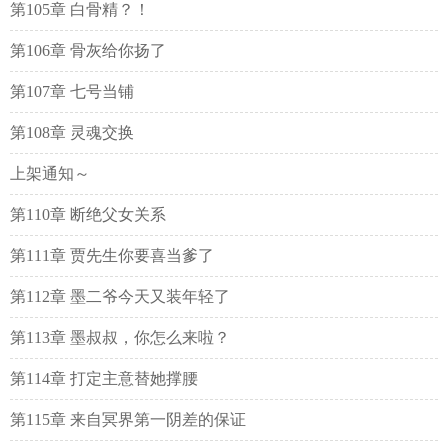
第105章 白骨精？！
第106章 骨灰给你扬了
第107章 七号当铺
第108章 灵魂交换
上架通知～
第110章 断绝父女关系
第111章 贾先生你要喜当爹了
第112章 墨二爷今天又装年轻了
第113章 墨叔叔，你怎么来啦？
第114章 打定主意替她撑腰
第115章 来自冥界第一阴差的保证