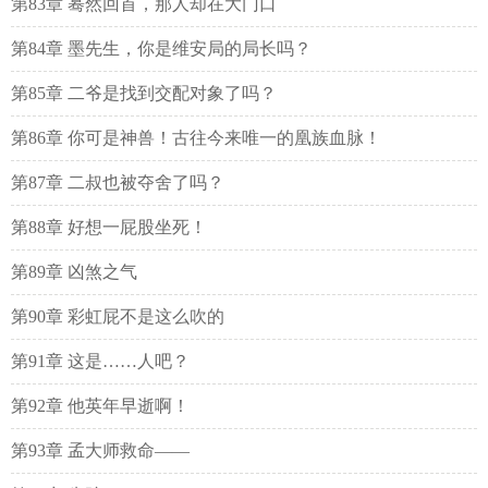
第83章 蓦然回首，那人却在大门口
第84章 墨先生，你是维安局的局长吗？
第85章 二爷是找到交配对象了吗？
第86章 你可是神兽！古往今来唯一的凰族血脉！
第87章 二叔也被夺舍了吗？
第88章 好想一屁股坐死！
第89章 凶煞之气
第90章 彩虹屁不是这么吹的
第91章 这是……人吧？
第92章 他英年早逝啊！
第93章 孟大师救命——