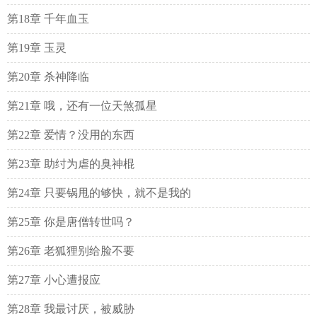
第18章 千年血玉
第19章 玉灵
第20章 杀神降临
第21章 哦，还有一位天煞孤星
第22章 爱情？没用的东西
第23章 助纣为虐的臭神棍
第24章 只要锅甩的够快，就不是我的
第25章 你是唐僧转世吗？
第26章 老狐狸别给脸不要
第27章 小心遭报应
第28章 我最讨厌，被威胁