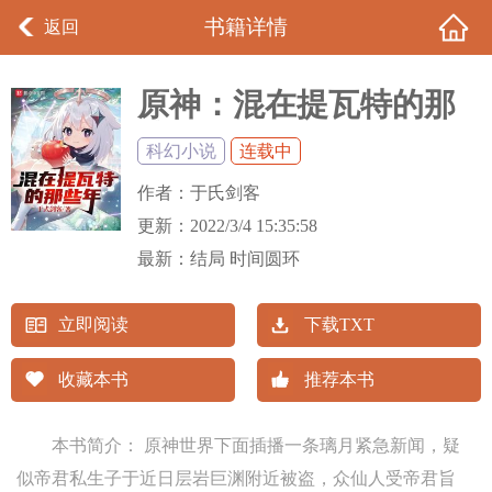
书籍详情
返回
原神：混在提瓦特的那
些年
科幻小说
连载中
作者：
于氏剑客
更新：
2022/3/4 15:35:58
最新：
结局 时间圆环
立即阅读
下载TXT
收藏本书
推荐本书
本书简介： 原神世界下面插播一条璃月紧急新闻，疑
似帝君私生子于近日层岩巨渊附近被盗，众仙人受帝君旨