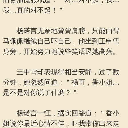
而更加慌张地道：＂对…对不起，我…
我…真的对不起！＂
杨诺言无奈地耸耸肩膀，只能由得
马佩佩继续自己吓自己，他坐到王申雪
身旁，开始努力地说些笑话逗她高兴。
王申雪却表现得相当安静，过了数
分钟，她忽然问道：＂杨哥，香小姐…
是不是对你说了什麽？＂
杨诺言一怔，据实回答道：＂香小
姐说你最近心情不佳，叫我带你出来走