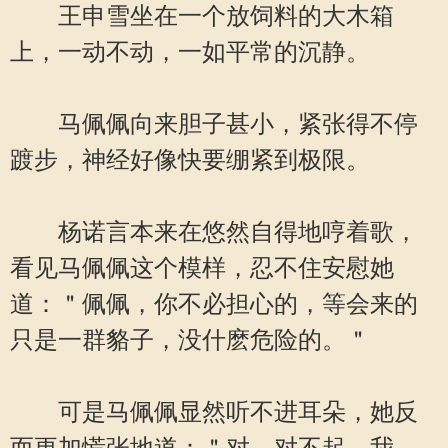
王申雪坐在一个放饲料的大木箱
上，一动不动，一如平常的沉静。
马佩佩向来胆子甚小，紧张得不停
踱步，神经好像快要绷紧到极限。
杨诺言本来在悠然自得地哼着歌，
看见马佩佩这个模样，忍不住安慰她
道：＂佩佩，你不必担心的，等会来的
只是一群貉子，没什麽危险的。＂
可是马佩佩显然听不进耳朵，她反