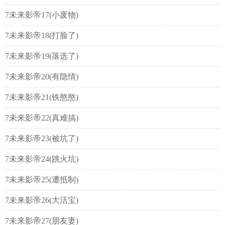
7未来影帝17(小废物)
7未来影帝18(打脸了)
7未来影帝19(落选了)
7未来影帝20(有隐情)
7未来影帝21(铁憨憨)
7未来影帝22(真难搞)
7未来影帝23(被坑了)
7未来影帝24(跳火坑)
7未来影帝25(遭抵制)
7未来影帝26(大活宝)
7未来影帝27(朋友妻)