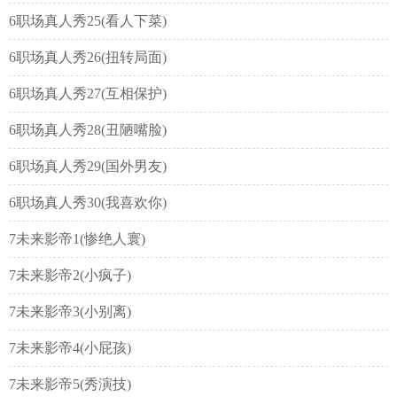
6职场真人秀25(看人下菜)
6职场真人秀26(扭转局面)
6职场真人秀27(互相保护)
6职场真人秀28(丑陋嘴脸)
6职场真人秀29(国外男友)
6职场真人秀30(我喜欢你)
7未来影帝1(惨绝人寰)
7未来影帝2(小疯子)
7未来影帝3(小别离)
7未来影帝4(小屁孩)
7未来影帝5(秀演技)