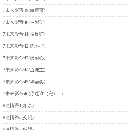
7未来影帝39(血蔷薇)
7未来影帝40(被绑架)
7未来影帝41(被反噬)
7未来影帝42(跑不掉)
7未来影帝43(没耐心)
7未来影帝44(鱼塘主)
7未来影帝45(华鼎奖)
7未来影帝46(你选谁（完）...)
8迷情香1(相亲)
8迷情香2(交易)
8迷情香3(结婚)