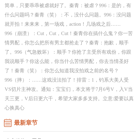
简单，只要乖乖被虐就好了。秦青：被虐？996：是的，有
什么问题吗？秦青（笑）：不，没什么问题。996：没问题
就开拍！来来来，第一场戏，action！几场戏之后……
996（崩溃）：Cut，Cut，Cut！秦青你在搞什么鬼？你一苦
情男配，你怎么把所有男主都抢走了？秦青：抱歉，顺手
了。996（气急败坏）：顺手？你抢了主受所有戏份，你跟
我说顺手？你这么能，你当什么苦情男配，你去当情圣好
了！秦青（笑）：你怎么知道我没拍戏之前的名号？
996（摔）：……这戏没法拍了！排雷：1，钓系大美人受
VS切片主神攻。通知：宝宝们，本文将于7月6号V，入V当
天三更，V后日更六千，希望大家多多支持。立意:爱要以真
心换真心
最新章节