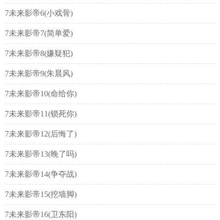
7未来影帝6(小戏骨)
7未来影帝7(简单爱)
7未来影帝8(嫌疑犯)
7未来影帝9(朱晨风)
7未来影帝10(命给你)
7未来影帝11(锁死你)
7未来影帝12(后悔了)
7未来影帝13(晚了吗)
7未来影帝14(争夺战)
7未来影帝15(挖墙脚)
7未来影帝16(卫东阳)