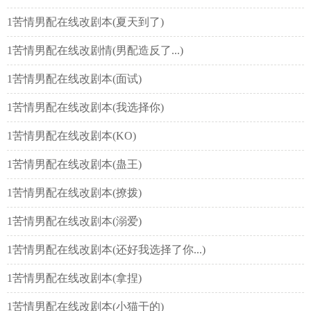
1苦情男配在线改剧本(夏天到了)
1苦情男配在线改剧情(男配造反了...)
1苦情男配在线改剧本(面试)
1苦情男配在线改剧本(我选择你)
1苦情男配在线改剧本(KO)
1苦情男配在线改剧本(蛊王)
1苦情男配在线改剧本(撩拨)
1苦情男配在线改剧本(溺爱)
1苦情男配在线改剧本(还好我选择了你...)
1苦情男配在线改剧本(拿捏)
1苦情男配在线改剧本(小猫干的)