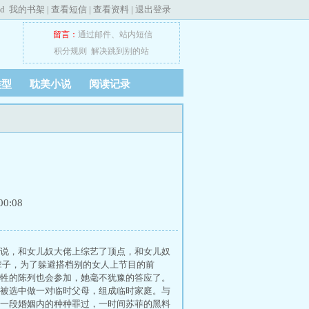
ed
我的书架
|
查看短信
|
查看资料
|
退出登录
留言：
通过邮件
、
站内短信
积分规则
解决跳到别的站
类型
耽美小说
阅读记录
0:08
小说，和女儿奴大佬上综艺了顶点，和女儿奴
辈子，为了躲避搭档别的女人上节目的前
牲的陈列也会参加，她毫不犹豫的答应了。
被选中做一对临时父母，组成临时家庭。与
一段婚姻内的种种罪过，一时间苏菲的黑料