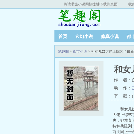
将读书族小说网快捷键下载到桌面
收
首页
玄幻小说
修真小说
都
笔趣阁
>
都市小说
> 和女儿奴大佬上综艺了最
和女
作 者：
动 作：
下 载：( T
和女儿
大佬上综艺
夫，她放弃
特种兵陈列
前夫同上一