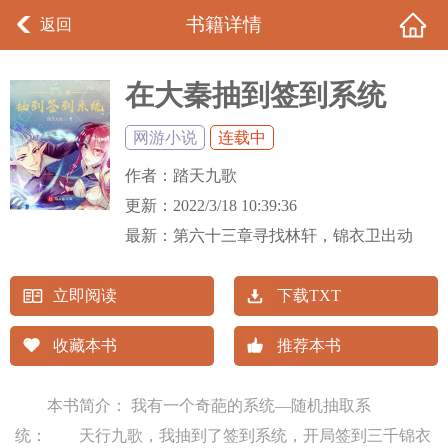
书籍详情
返回
在大秦抽到签到系统
网游小说
连载中
作者：
踏天九歌
更新：
2022/3/18 10:39:36
最新：
第六十三章寻找林轩，锦衣卫出动
立即阅读
下载TXT
收藏本书
推荐本书
本书简介： 我有一个奇葩的系统—随机抽取系
统： 天行九歌，我抽到了签到系统，开局签到三千锦衣