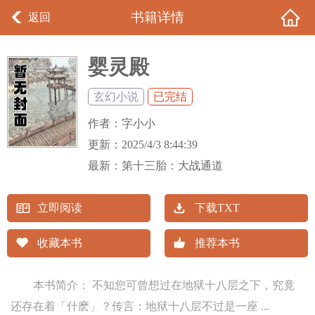
书籍详情
返回
婴灵殿
玄幻小说
已完结
作者：
字小小
更新：
2025/4/3 8:44:39
最新：
第十三胎：大战通道
立即阅读
下载TXT
收藏本书
推荐本书
本书简介： 不知您可曾想过在地狱十八层之下，究竟
还存在着「什麽」？传言：地狱十八层不过是一座 ...