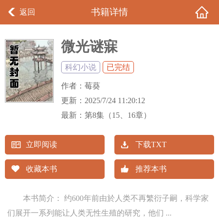
书籍详情
返回
微光谜寐
科幻小说
已完结
作者：
莓葵
更新：
2025/7/24 11:20:12
最新：
第8集（15、16章）
立即阅读
下载TXT
收藏本书
推荐本书
本书简介： 约600年前由於人类不再繁衍子嗣，科学家
们展开一系列能让人类无性生殖的研究，他们 ...