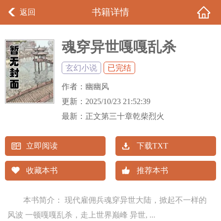
书籍详情
返回
魂穿异世嘎嘎乱杀
玄幻小说
已完结
作者：
幽幽风
更新：
2025/10/23 21:52:39
最新：
正文第三十章乾柴烈火
立即阅读
下载TXT
收藏本书
推荐本书
本书简介： 现代雇佣兵魂穿异世大陆，掀起不一样的
风波 一顿嘎嘎乱杀，走上世界巅峰 异世, ...