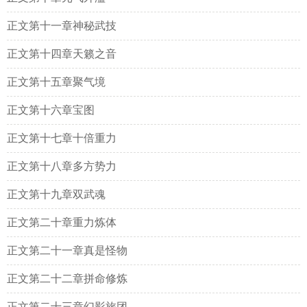
正文第十一章神秘武技
正文第十四章天籁之音
正文第十五章聚气境
正文第十六章宝图
正文第十七章十倍重力
正文第十八章多方势力
正文第十九章双武魂
正文第二十章重力炼体
正文第二十一章真是怪物
正文第二十二章拼命修炼
正文第二十三章幻影旅团