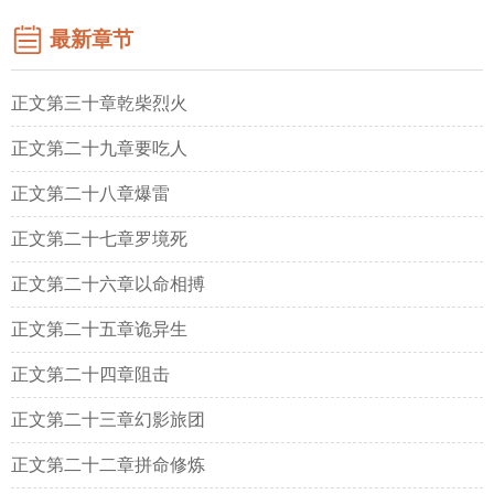
最新章节
正文第三十章乾柴烈火
正文第二十九章要吃人
正文第二十八章爆雷
正文第二十七章罗境死
正文第二十六章以命相搏
正文第二十五章诡异生
正文第二十四章阻击
正文第二十三章幻影旅团
正文第二十二章拼命修炼