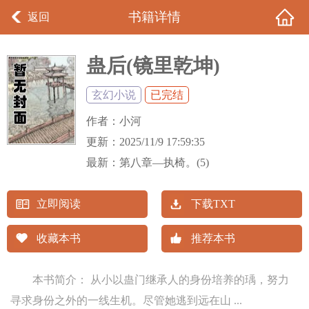
书籍详情
返回
蛊后(镜里乾坤)
玄幻小说
已完结
作者：
小河
更新：
2025/11/9 17:59:35
最新：
第八章—执椅。(5)
立即阅读
下载TXT
收藏本书
推荐本书
本书简介： 从小以蛊门继承人的身份培养的瑀，努力
寻求身份之外的一线生机。尽管她逃到远在山 ...