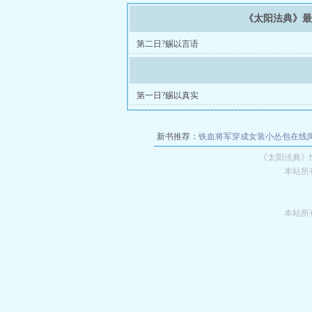
《太阳法典》
第二日?赐以言语
第一日?赐以真实
新书推荐：
铁血将军穿成女装小怂包在线
《太阳法典》
本站所
本站所