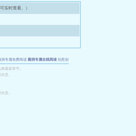
即可实时查看。）
脑洞专属免费阅读
脑洞专属在线阅读
别惹创
法典最新章节。
者欣赏。
者欣赏。