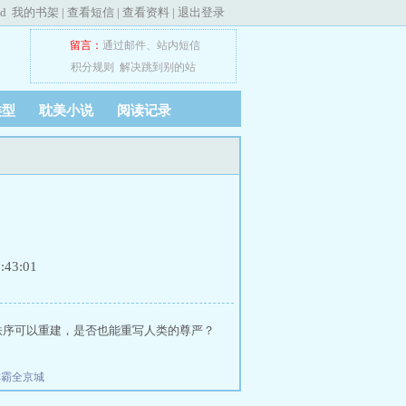
ed
我的书架
|
查看短信
|
查看资料
|
退出登录
留言：
通过邮件
、
站内短信
积分规则
解决跳到别的站
类型
耽美小说
阅读记录
43:01
若秩序可以重建，是否也能重写人类的尊严？
称霸全京城