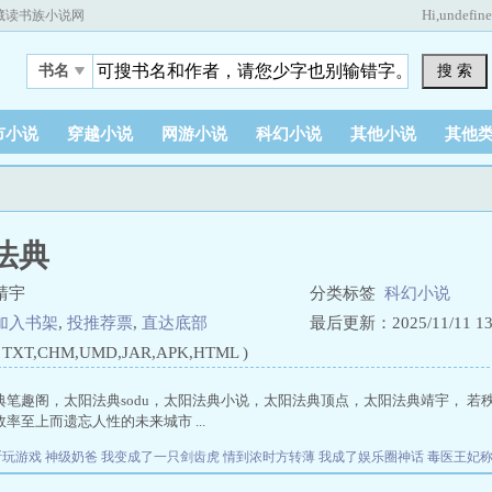
Hi,
undefin
藏读书族小说网
搜 索
书名
市小说
穿越小说
网游小说
科幻小说
其他小说
其他
法典
靖宇
分类标签
科幻小说
加入书架
,
投推荐票
,
直达底部
最后更新：2025/11/11 13:
XT,CHM,UMD,JAR,APK,HTML )
典笔趣阁，太阳法典sodu，太阳法典小说，太阳法典顶点，太阳法典靖宇， 
率至上而遗忘人性的未来城市 ...
斯玩游戏
神级奶爸
我变成了一只剑齿虎
情到浓时方转薄
我成了娱乐圈神话
毒医王妃