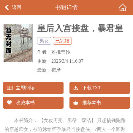
书籍详情
返回
皇后入宫接盘，暴君皇
帝乖乖养胎
男女
已完结
作者：
难挽莹沙
更新：
2026/3/4 1:16:07
最新：
按摩
立即阅读
下载TXT
收藏本书
推荐本书
本书简介： 【女攻男受、男孕、双洁】 只想搞钱跑路
的穿越庶女，被迫嫁给怀孕暴君当接盘侠。?两人一个图财