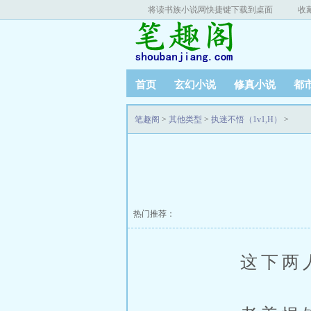
将读书族小说网快捷键下载到桌面
收
首页
玄幻小说
修真小说
都
笔趣阁
>
其他类型
>
执迷不悟（1v1,H）
>
热门推荐：
这下两人都