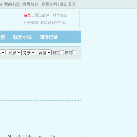
ed
我的书架
|
查看短信
|
查看资料
|
退出登录
留言：
通过邮件
、
站内短信
积分规则
解决跳到别的站
类型
耽美小说
阅读记录
翻页
夜间