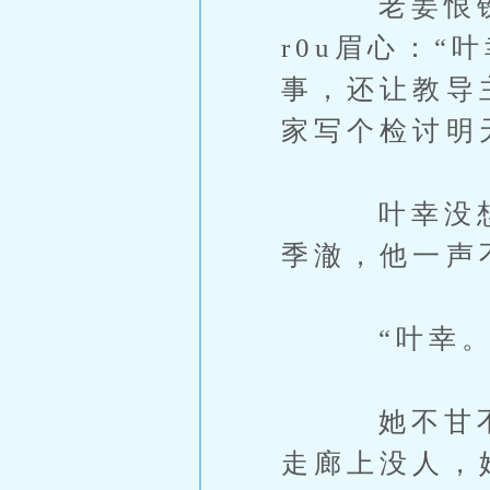
老姜恨铁不
r0u眉心：
事，还让教导
家写个检讨明
叶幸没想到
季澈，他一声
“叶幸。”
她不甘不愿
走廊上没人，