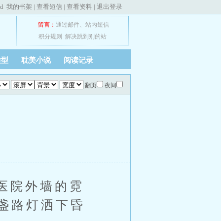
ed
我的书架
|
查看短信
|
查看资料
|
退出登录
留言：
通过邮件
、
站内短信
积分规则
解决跳到别的站
类型
耽美小说
阅读记录
翻页
夜间
医院外墙的霓
盏路灯洒下昏