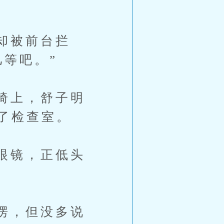
却被前台拦
等吧。”
椅上，舒子明
了检查室。
眼镜，正低头
愣，但没多说