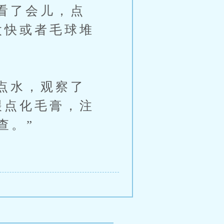
看了会儿，点
太快或者毛球堆
点水，观察了
喂点化毛膏，注
查。”