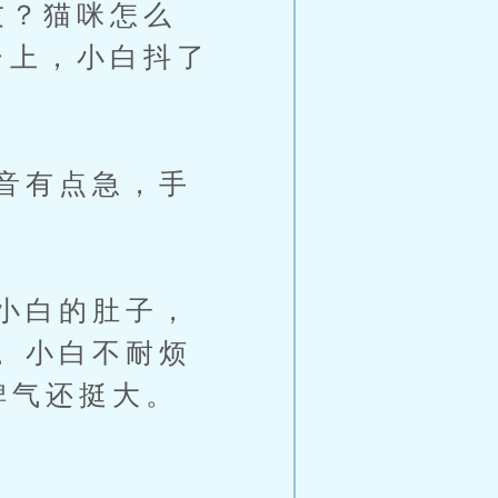
友？猫咪怎么
台上，小白抖了
音有点急，手
小白的肚子，
。小白不耐烦
脾气还挺大。