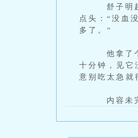
舒子明赶紧
点头：“没血
多了。”
他拿了个小
十分钟，见它
意别吃太急就
内容未完，