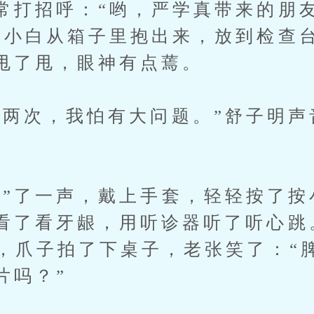
常打招呼：“哟，严学真带来的朋
把小白从箱子里抱出来，放到检查
甩了甩，眼神有点蔫。
次，我怕有大问题。”舒子明声
。
了一声，戴上手套，轻轻按了按
看了看牙龈，用听诊器听了听心跳
声，爪子拍了下桌子，老张笑了：“
片吗？”