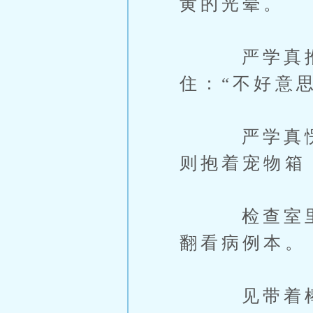
黄的光晕。
严学真推开
住：“不好意
严学真愣了
则抱着宠物箱
检查室里，
翻看病例本。
见带着棒球