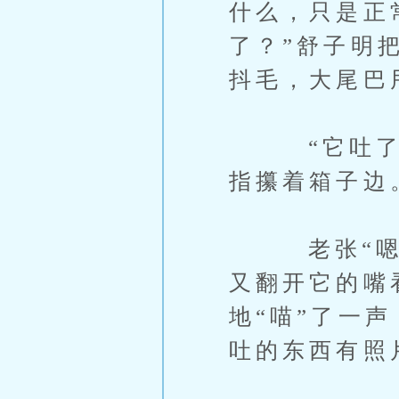
什么，只是正
了？”舒子明
抖毛，大尾巴
“它吐了两
指攥着箱子边
老张“嗯”
又翻开它的嘴
地“喵”了一
吐的东西有照