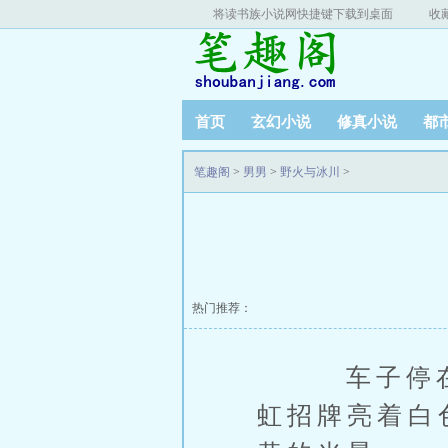
将读书族小说网快捷键下载到桌面
收
首页
玄幻小说
修真小说
都
笔趣阁
>
男男
>
野火与冰川
>
热门推荐：
车子停在宠
虹招牌亮着白