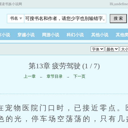
Hi,
undefin
藏读书族小说网
搜 索
书名
市小说
穿越小说
网游小说
科幻小说
其他小说
其他
第13章 疲劳驾驶 (1 / 7)
上一章
章节目录
下一页
←
→
物医院门口时，已接近零点。
色的光，停车场空荡荡的，只有几