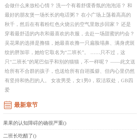
会做什么来放松心情？ 洗一个有着舒缓香氛的泡泡浴？ 和
最好的朋友煲一场长长的电话粥？ 在小广场上荡着高高的
秋千，然后在有着粉红色火烧云的空气里散步回家？ 还是
穿着最舒适的内衣和最喜欢的衣服，去赴一场甜蜜的约会？
吴花果的选择是撸猫，她最喜欢撸一只扁脸塌鼻、满身虎斑
纹的胖加菲，她给它取名为“二班长”。 ……只不过，这
只“二班长”的尾巴似乎和别的猫猫，不一样呢？ ——此文送
给所有不合群的孩子，也送给所有自诩孤僻、但内心里仍然
有坚持和热烈的人。 女攻男受，女1男0，双洁双处，GB四
爱
最新章节
果果的认知障碍的确很严重()
二班长吃醋了()