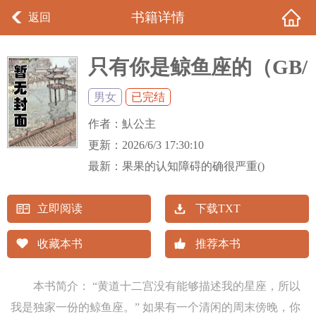
书籍详情
返回
只有你是鲸鱼座的（GB/
四爱）
男女
已完结
作者：
魜公主
更新：
2026/6/3 17:30:10
最新：
果果的认知障碍的确很严重()
立即阅读
下载TXT
收藏本书
推荐本书
本书简介： “黄道十二宫没有能够描述我的星座，所以
我是独家一份的鲸鱼座。” 如果有一个清闲的周末傍晚，你