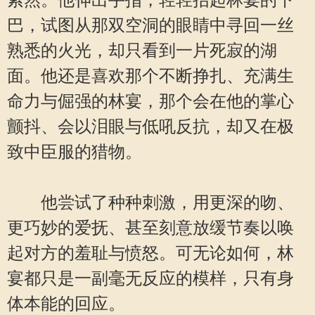
索然。他伸出手指，轻轻抬起林宴的下
巴，试图从那双空洞的眼睛中寻回一丝
熟悉的火光，却只看到一片死寂的湖
面。他还是喜欢那个不断挣扎、充满生
命力与倔强的林宴，那个会在他的掌心
颤抖、会以泪眼与低吼反抗，却又在极
致中臣服的猎物。
他尝试了种种刺激，用更深的吻、
更巧妙的爱抚、甚至刻意放缓节奏以唤
起对方的羞耻与愤怒。可无论如何，林
宴都只是一副毫无反应的模样，只有身
体本能的回应。