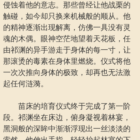
侵蚀着他的意志。那些曾经让他战栗的
触碰，如今却只换来机械般的顺从。他
的精神逐渐出现解离，仿佛一具没有灵
魂的木偶。眼神空茫地望着天花板，任
由祁渊的异手游走于身体的每一寸，让
那滚烫的毒素在身体里燃烧。仪式将他
一次次推向身体的极致，却再也无法激
起任何涟漪。
苗床的培育仪式终于完成了第一阶
段。祁渊坐在床边，俯身凝视着林宴，
黑洞般的深眸中渐渐浮现出一丝淡淡的