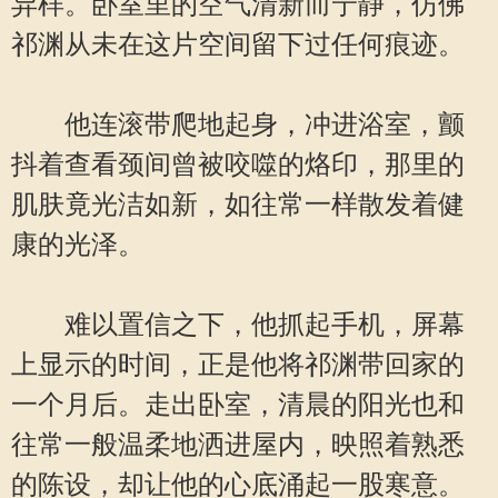
异样。卧室里的空气清新而宁静，仿佛
祁渊从未在这片空间留下过任何痕迹。
他连滚带爬地起身，冲进浴室，颤
抖着查看颈间曾被咬噬的烙印，那里的
肌肤竟光洁如新，如往常一样散发着健
康的光泽。
难以置信之下，他抓起手机，屏幕
上显示的时间，正是他将祁渊带回家的
一个月后。走出卧室，清晨的阳光也和
往常一般温柔地洒进屋内，映照着熟悉
的陈设，却让他的心底涌起一股寒意。