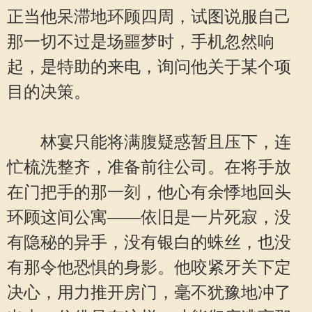
正当他呆滞地环顾四周，试图说服自己
那一切不过是场噩梦时，手机忽然响
起，是特助的来电，询问他关于某个项
目的决策。
林宴只能将满腹疑惑暂且压下，连
忙梳洗整齐，准备前往公司。在将手放
在门把手的那一刻，他心有余悸地回头
环顾这间公寓——依旧是一片死寂，没
有隐秘的异手，没有银白的蛛丝，也没
有那令他恐惧的身影。他咬紧牙关下定
决心，用力推开房门，毫不犹豫地冲了