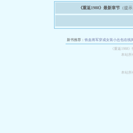
《重返1988》最新章节
（提示
新书推荐：
铁血将军穿成女装小怂包在线
《重返198
本站所
本站所