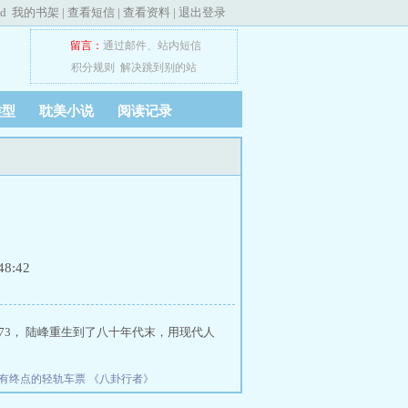
ed
我的书架
|
查看短信
|
查看资料
|
退出登录
留言：
通过邮件
、
站内短信
积分规则
解决跳到别的站
类型
耽美小说
阅读记录
8:42
173， 陆峰重生到了八十年代末，用现代人
有终点的轻轨车票
《八卦行者》