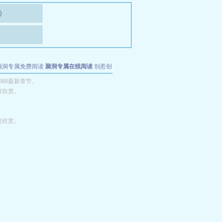
）
脑洞专属免费阅读
脑洞专属在线阅读
别惹创
88最新章节。
者欣赏。
者欣赏。