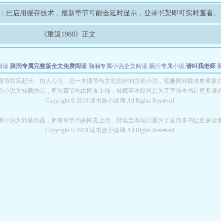
：已启用缓存技术，最新章节可能会延时显示，登录书架即可实时查看。
《重返1988》正文
阅读
脑洞专属完整版全文免费阅读
脑洞专属小说全文阅读
脑洞专属小说
请叫我老师
世者
穿书第一天就结婚小说全文阅读
8》情节跌宕起伏、扣人心弦，是一本情节与文笔俱佳的其他小说，笔趣阁转载收集重返19
有小说为转载作品，所有章节均由网友上传，转载至本站只是为了宣传本书让更多读
Copyright © 2019 读书族小说网 All Rights Reserved.
有小说为转载作品，所有章节均由网友上传，转载至本站只是为了宣传本书让更多读
Copyright © 2019 读书族小说网 All Rights Reserved.