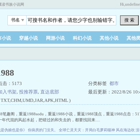
Hi,
undefin
藏读书族小说网
搜 索
书名
市小说
穿越小说
网游小说
科幻小说
其他小说
其他
988
点击：5173
分类标签
都市
加入书架
,
投推荐票
,
直达底部
最后更新：2022/8/26 10:4
XT,CHM,UMD,JAR,APK,HTML )
88笔趣阁，重返1988sodu，重返1988小说，重返1988顶点，重返1988
点击：5
年代混的风起水起，把错过的和失去的，都要找回来.....
我是伪娘也是你》
你病房的门没关。
全球亡灵天灾：开局白毛萝莉噬神
风在海边吹
没