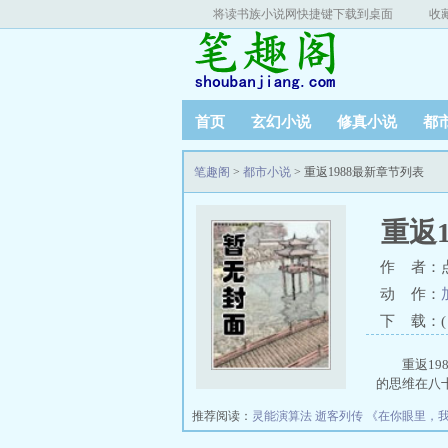
将读书族小说网快捷键下载到桌面
收
首页
玄幻小说
修真小说
都
笔趣阁
>
都市小说
> 重返1988最新章节列表
重返1
作 者：
动 作：
下 载：( T
重返19
的思维在八十
推荐阅读：
灵能演算法
逝客列传
《在你眼里，