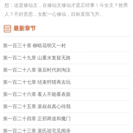
想：这是修仙文，在修仙文修仙才是正经事！斗女主？抢男
人？不好意思，女配一心修仙，目标直指飞升。
最新章节
第一百三十章 柳暗花明又一村
第一百二十九章 山重水复疑无路
第一百二十八章 落后时代则淘汰
第一百二十七章 结束狩猎再去玩
第一百二十六章 看人不能看表面
第一百二十五章 裴叔叔真心待我
第一百二十四章 正邪两道和魔门
第一百二十三章 裴氏祖宅见闻录