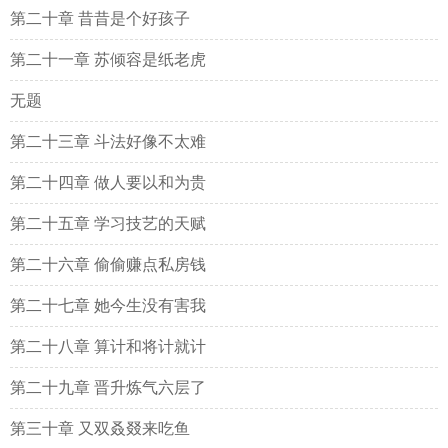
第二十章 昔昔是个好孩子
第二十一章 苏倾容是纸老虎
无题
第二十三章 斗法好像不太难
第二十四章 做人要以和为贵
第二十五章 学习技艺的天赋
第二十六章 偷偷赚点私房钱
第二十七章 她今生没有害我
第二十八章 算计和将计就计
第二十九章 晋升炼气六层了
第三十章 又双叒叕来吃鱼