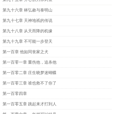
第九十六章 林弘赦与泰明山
第九十七章 天神地祇的传说
第九十八章 从天而降的机缘
第九十九章 不可能一步登天
第一百章 他如同丧家之犬
第一百零一章 重伤他，追杀他
第一百零二章 庄生晓梦迷蝴蝶
第一百零三章 谁也救不了你了
第一百零四章
第一百零五章 跳起来才打到人