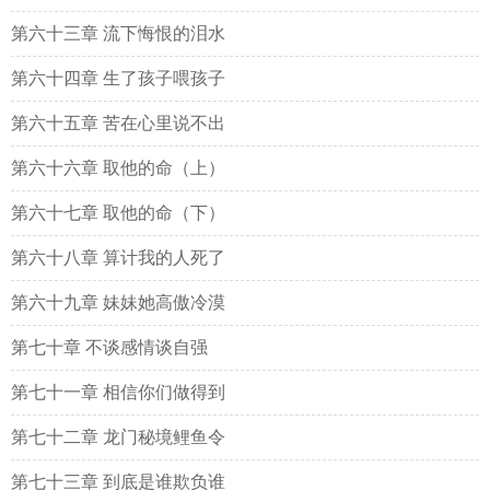
第六十三章 流下悔恨的泪水
第六十四章 生了孩子喂孩子
第六十五章 苦在心里说不出
第六十六章 取他的命（上）
第六十七章 取他的命（下）
第六十八章 算计我的人死了
第六十九章 妹妹她高傲冷漠
第七十章 不谈感情谈自强
第七十一章 相信你们做得到
第七十二章 龙门秘境鲤鱼令
第七十三章 到底是谁欺负谁