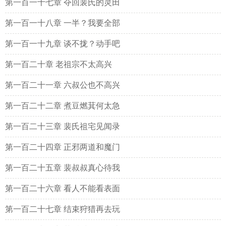
第一百一十七章 夺回裴氏的灵田
第一百一十八章 一半？我要全部
第一百一十九章 谈不拢？动手吧
第一百二十章 老祖宗不太高兴
第一百二十一章 六叔公也不高兴
第一百二十二章 煮豆燃萁何太急
第一百二十三章 裴氏祖宅见闻录
第一百二十四章 正邪两道和魔门
第一百二十五章 裴叔叔真心待我
第一百二十六章 看人不能看表面
第一百二十七章 结束狩猎再去玩