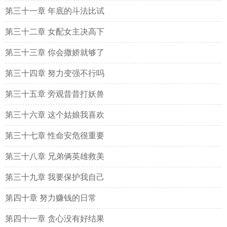
第三十一章 年底的斗法比试
第三十二章 女配女主决高下
第三十三章 你会撒娇就够了
第三十四章 努力变强不行吗
第三十五章 旁观昔昔打妖兽
第三十六章 这个姑娘我喜欢
第三十七章 性命安危很重要
第三十八章 兄弟俩英雄救美
第三十九章 我要保护我自己
第四十章 努力赚钱的日常
第四十一章 贪心没有好结果