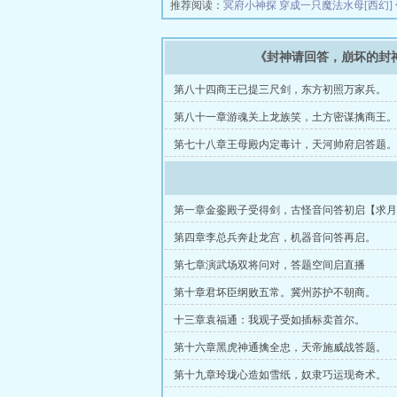
推荐阅读：
冥府小神探
穿成一只魔法水母[西幻]
《封神请回答，崩坏的封
第八十四商王已提三尺剑，东方初照万家兵。
第八十一章游魂关上龙族笑，土方密谋擒商王。
第七十八章王母殿内定毒计，天河帅府启答题。
第一章金銮殿子受得剑，古怪音问答初启【求月
票】
第四章李总兵奔赴龙宫，机器音问答再启。
第七章演武场双将问对，答题空间启直播
第十章君坏臣纲败五常。冀州苏护不朝商。
十三章袁福通：我观子受如插标卖首尔。
第十六章黑虎神通擒全忠，天帝施威战答题。
第十九章玲珑心造如雪纸，奴隶巧运现奇术。