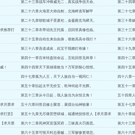
第二十三章战车冲锋威无二，真实战争扭天命。
第二十四
第二十六章火海里大帅自刎，北海畔袁军解甲
第二十七
求推荐票）
第二十九章朝歌城子受废祀，金銮殿玄鸟哮天。
第三十章
求推荐打
第三十二章衣带诏先王托孤，启回答真修也临。
第三十三
第三十五章自幼生来自由身，谁敢高高令我行？
第三十六
第三十八章吾道成矣，此宝于我燃灯有缘！
第三十九
第四十一章百米转盘转命运，五轮回答见终章！
第四十二
威！
第四十四章天下英雄谁敢当？万军胆裂心惶惶。
第四十五
四十七章孤为人王，天下人族自当一视同仁！
四十八章
第五十章拈起太平无价宝，乾坤何处不光辉。
第五十一
第五十三章从今日起，我人族当为永恒主角！
五十四章
求月票求
五十六章问答启修士聚首，展擂台仙神较量！
第五十七
求打赏】
第五十九章无尽痛苦堕狱城，福通绝技惊世人【求月票求
第六十章
打赏】
赏】
【求月票
第六十二章死神冥音荡冥府，三昧真火罚善恶。
第六十三
第六十五章可恨天时总垂贼，三军惨惨更堪悲。
第六十六