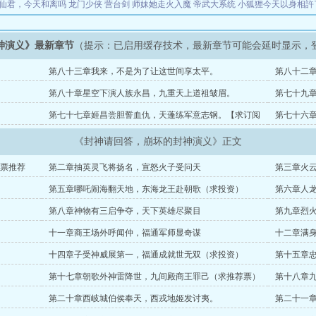
仙君，今天和离吗
龙门少侠
营台剑
师妹她走火入魔
帝武大系统
小狐狸今天以身相許
神演义》最新章节
（提示：已启用缓存技术，最新章节可能会延时显示，
第八十三章我来，不是为了让这世间享太平。
第八十二
第八十章星空下演人族永昌，九重天上道祖皱眉。
第七十九
第七十七章姬昌尝胆誓血仇，天蓬练军意志钢。【求订阅
第七十六
求打赏】
《封神请回答，崩坏的封神演义》正文
票推荐
第二章抽英灵飞将扬名，宣怒火子受问天
第三章火
第五章哪吒闹海翻天地，东海龙王赴朝歌（求投资）
第六章人
第八章神物有三启争夺，天下英雄尽聚目
第九章烈
十一章商王场外呼闻仲，福通军师显奇谋
十二章满
十四章子受神威展第一，福通成就世无双（求投资）
第十五章
第十七章朝歌外神雷降世，九间殿商王罪己（求推荐票）
第十八章
第二十章西岐城伯侯奉天，西戎地姬发讨夷。
第二十一