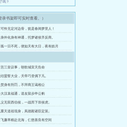
了嗎？
登录书架即可实时查看。）
章可怜无定河边骨，犹是春闺梦里人！
章身外化身有神通，托梦诸侯齐反商。
章孤一日不死，便如天有大日，夜有皓月
云宫三皇议事，朝歌城宣天告命
龙结盟誓大业，天帝巧变偶下凡。
火焚身有刑罚，不拜商王谒相公
身大汉袁福通，道友留步申公豹
忠义无双西伯侯，一战而下崇侯虎。
九重天道祖现身，凤德殿诸臣定策。
章飞廉率粮赴北海，仁慈善良有空间