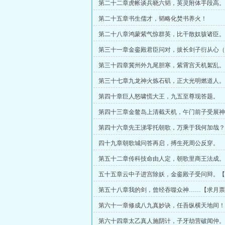
第二十二章虎帐谈兵晓六韬，英灵附体手段高。
第二十五章书生儒才，韬略化焚书养火！
第二十八章鸿蒙紫气惊群英，比干散奴骇诸臣。
第三十一章金銮殿君臣问对，拔长剑子衍从心（
赏月票）
第三十四章冀州外九尾胆寒，紫霄宫天机絮乱。
第三十七章九龙神火炼石矶，正大光明燃道人。
第四十章巨人怒啸慌大王，九五至尊现答题。
第四十三章金鳌岛上清截天机，午门前子受展神
第四十六章先王涕零托朝歌，万乘于我何加哉？
四十九章朝歌城问答再启，搏生死周公反穿。
第五十二章传科技命由人定，朝歌里商王法成。
五十五章云中子进宫除妖，金銮殿子受问辩。【
打赏】
第五十八章我的剑，曾经吞噬众神……【求月票
第六十一章修成八九真妙诀，任吾纵横天地间！
求打赏】
第六十四章太乙真人施阴计，子牙劫营破闻仲。