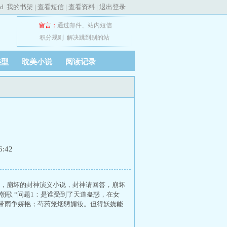
ed
我的书架
|
查看短信
|
查看资料
|
退出登录
留言：
通过邮件
、
站内短信
积分规则
解决跳到别的站
类型
耽美小说
阅读记录
:42
答，崩坏的封神演义小说，封神请回答，崩坏
朝歌 “问题1：是谁受到了天道蛊惑，在女
花带雨争娇艳；芍药笼烟骋媚妆。但得妖娆能