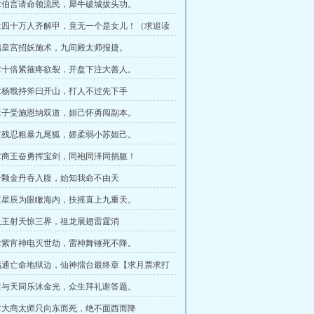
章伯言请命领流民，犀牛破城拔头功。
章四十万人齐解甲，竟无一个是女儿！（求追读
娲皇宫招妖施术，九间殿太师报捷。
章十倍紧箍疼欲裂，开盘下注大善人。
章杨戬持斧曰开山，打人不过先下手
章子受施恩纳双道，妲己怀勇闯副本。
章残忍粗暴九尾狐，娇柔弱小苏妲己。
章商王奋勇挥宝剑，同袍同泽同捐躯！
一颗金丹吞入腹，始知我命不由天
章星辰为眼瞰海内，扶摇直上九重天。
人王射天惊三界，祖龙展翅雷霆消
章紫宵神电灭世劫，雷神舞锤死不降。
福通亡命地狱边，仙神擂台最终章【求月票求打
章与天同乐沐金光，众生拜礼谢答题。
章大商太师只向东而死，绝不面西而降