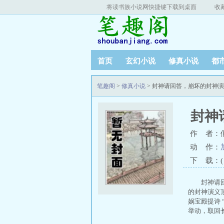
将读书族小说网快捷键下载到桌面
收
首页
玄幻小说
修真小说
都
笔趣阁
>
修真小说
> 封神请回答，崩坏的封神
封神
作 者：
动 作：
下 载：( T
封神请
的封神演义顶
娲宝殿提诗
举动，取回