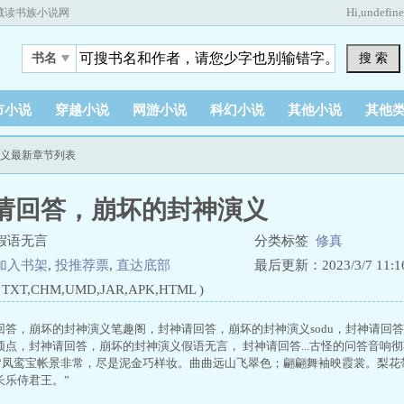
Hi,
undefin
藏读书族小说网
搜 索
书名
市小说
穿越小说
网游小说
科幻小说
其他小说
其他
演义最新章节列表
请回答，崩坏的封神演义
假语无言
分类标签
修真
加入书架
,
投推荐票
,
直达底部
最后更新：2023/3/7 11:16
XT,CHM,UMD,JAR,APK,HTML )
回答，崩坏的封神演义笔趣阁，封神请回答，崩坏的封神演义sodu，封神请回
点，封神请回答，崩坏的封神演义假语无言， 封神请回答...古怪的问答音响彻
 “凤鸾宝帐景非常，尽是泥金巧样妆。曲曲远山飞翠色；翩翩舞袖映霞裳。梨
长乐侍君王。”