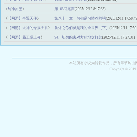
《
纯净如墨
》
第168回尾声
(2025/12/12 8:17:33)
《
【网游】半翼天使
》
第八十一章一切都是习惯惹的祸
(2025/12/11 17:58:49
《
【网游】大神的专属夫君
》
番外之你们就是我的全世界（下）
(2025/12/11 17:50
《
【网游】霸王硬上弓
》
94、切勿跑去对方的地盘打架
(2025/12/11 17:27:31)
本站所有小说为转载作品，所有章节均由
Copyright © 201