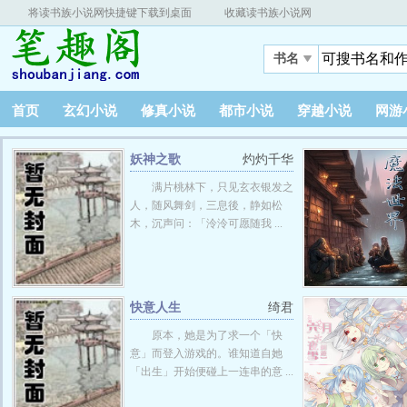
将读书族小说网快捷键下载到桌面
收藏读书族小说网
书名
首页
玄幻小说
修真小说
都市小说
穿越小说
网游
妖神之歌
灼灼千华
满片桃林下，只见玄衣银发之
人，随风舞剑，三息後，静如松
木，沉声问：「泠泠可愿随我 ...
快意人生
绮君
原本，她是为了求一个「快
意」而登入游戏的。谁知道自她
「出生」开始便碰上一连串的意 ...