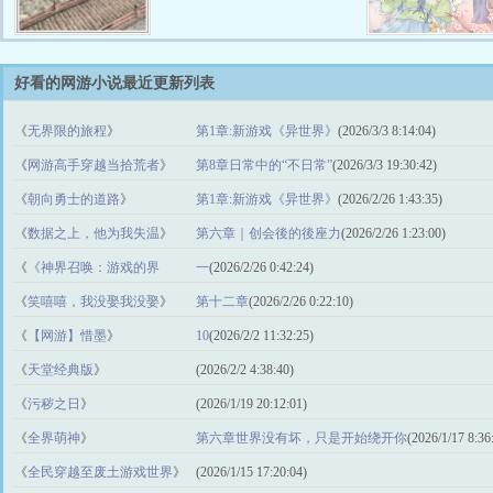
好看的网游小说最近更新列表
《
无界限的旅程
》
第1章:新游戏《异世界》
(2026/3/3 8:14:04)
《
网游高手穿越当拾荒者
》
第8章日常中的“不日常”
(2026/3/3 19:30:42)
《
朝向勇士的道路
》
第1章:新游戏《异世界》
(2026/2/26 1:43:35)
《
数据之上，他为我失温
》
第六章｜创会後的後座力
(2026/2/26 1:23:00)
《
《神界召唤：游戏的界
一
(2026/2/26 0:42:24)
线》
》
《
笑嘻嘻，我没娶我没娶
》
第十二章
(2026/2/26 0:22:10)
《
【网游】惜墨
》
10
(2026/2/2 11:32:25)
《
天堂经典版
》
(2026/2/2 4:38:40)
《
污秽之日
》
(2026/1/19 20:12:01)
《
全界萌神
》
第六章世界没有坏，只是开始绕开你
(2026/1/17 8:36
《
全民穿越至废土游戏世界
》
(2026/1/15 17:20:04)