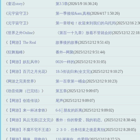
《
童话story
》
第3.5章
(2026/1/9 16:36:24)
《
元宇宙守卫
》
第一季後续&am;真相
(2026/4/17 1:50:26)
《
元宇宙守卫
》
第一章呀哈！欢迎来到我们的乌托邦
(2025/12/16 2:3
《
世界之外Online
》
《第百一十九章》放着不管就会好
(2025/12/12 22:18
《
【网游】The Real
故事後的故事
(2025/12/12 9:51:43)
World(完)
》
《
狂舞巅峰
》
番外─网聚
(2025/12/12 9:51:44)
《
【网游】妖乱风华
》
0026一样的
(2025/12/12 9:31:05)
《
【网游】百刃之月光花
》
18-5传说归来(全文完)
(2025/12/12 9:10:27)
《
网游之完美世界
》
第一百章第一桶金
(2025/12/12 9:10:23)
《
劲音炫舞（已完结）
》
第五章
(2025/12/12 9:09:07)
《
【网游】创造传说
》
尾声
(2025/12/12 9:09:07)
《
【网游】来一杯冰拿铁
》
6-6│朋友的距离
(2025/12/12 9:09:02)
《
【网游】风云无双(正文完)
》
番外：你的挚爱，我的初恋。
(2025/12/12 8:38:44)
《
【网游】不腐不宅不王道
》
２３０．任务结束之後是离别
(2025/12/12 8:28:05)
《
【网游】网侠，我救你
》
110.谢谢你，也爱我
(2025/12/12 8:27:52)