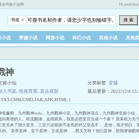
Hi,
undefin
藏读书族小说网
搜 索
书名
市小说
穿越小说
网游小说
科幻小说
其他小说
其他
戮神
玄姬小仙
分类标签
穿越
加入书架
,
投推荐票
,
直达底部
最后更新：2022/12/4 15:1
XT,CHM,UMD,JAR,APK,HTML )
神笔趣阁，九州戮神sodu，九州戮神小说，九州戮神顶点，九州戮神玄姬小仙
蠢到离谱的人。暗流翻涌，血雨腥风，我竟还把皇宫当成一个家？ 原来权力先
三皇兄杀了我大皇兄，三皇只还能面不改色的对父皇说不......是他，我才明白
执剑。 皇帝是神，皇子是神，王侯是神……那又怎样？他们是神，那我便做戮神