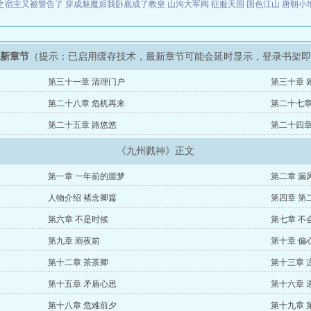
之宿主又被警告了
穿成魅魔后我卧底成了教皇
山沟大军阀
征服天国
国色江山
唐朝小
最新章节
（提示：已启用缓存技术，最新章节可能会延时显示，登录书架
第三十一章 清理门户
第三十章 
第二十八章 危机再来
第二十七章
第二十五章 路悠悠
第二十四章
《九州戮神》正文
第一章 一年前的噩梦
第二章 漏
人物介绍 褚念卿篇
第四章 第
第六章 不是时候
第七章 不
第九章 雨夜前
第十章 偏
第十二章 茶茶卿
第十三章 
第十五章 矛盾心思
第十六章 
第十八章 危难前夕
第十九章 