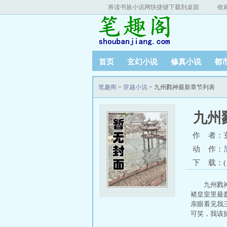
将读书族小说网快捷键下载到桌面
收
首页
玄幻小说
修真小说
都
笔趣阁
>
穿越小说
> 九州戮神最新章节列表
九州
作 者：
动 作：
下 载：( T
九州戮
褚皇室里最
亲眼看见我
可笑，我该