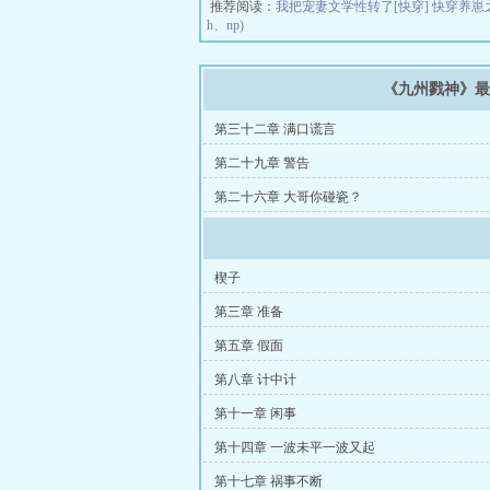
推荐阅读：
我把宠妻文学性转了[快穿]
快穿养崽
h、np)
《九州戮神》
第三十二章 满口谎言
第二十九章 警告
第二十六章 大哥你碰瓷？
楔子
第三章 准备
第五章 假面
第八章 计中计
第十一章 闲事
第十四章 一波未平一波又起
第十七章 祸事不断