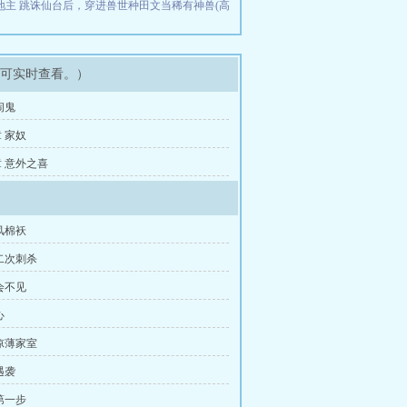
地主
跳诛仙台后，穿进兽世种田文当稀有神兽(高
即可实时查看。）
闹鬼
 家奴
 意外之喜
风棉袄
二次刺杀
会不见
心
凉薄家室
遇袭
第一步