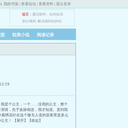
ed
我的书架
|
查看短信
|
查看资料
|
退出登录
留言：
通过邮件
、
站内短信
积分规则
解决跳到别的站
类型
耽美小说
阅读记录
2:19
， 我是个公主，一个……没用的公主，整个
于亲情，先于血脉相连，我才知道。直到我
，拿着绣花针在这个惨无人道的皇家里是多么
公主！ 【展开】【收起】