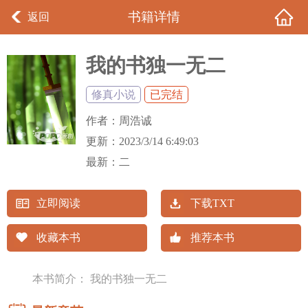
书籍详情
返回
我的书独一无二
修真小说
已完结
作者：
周浩诚
更新：
2023/3/14 6:49:03
最新：
二
立即阅读
下载TXT
收藏本书
推荐本书
本书简介： 我的书独一无二