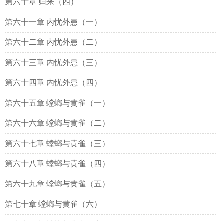
第六十章 归来（四）
第六十一章 内忧外患（一）
第六十二章 内忧外患（二）
第六十三章 内忧外患（三）
第六十四章 内忧外患（四）
第六十五章 螳螂与黄雀（一）
第六十六章 螳螂与黄雀（二）
第六十七章 螳螂与黄雀（三）
第六十八章 螳螂与黄雀（四）
第六十九章 螳螂与黄雀（五）
第七十章 螳螂与黄雀（六）