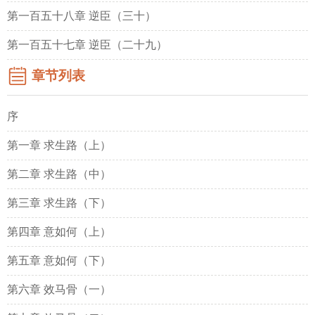
第一百五十八章 逆臣（三十）
第一百五十七章 逆臣（二十九）
章节列表
序
第一章 求生路（上）
第二章 求生路（中）
第三章 求生路（下）
第四章 意如何（上）
第五章 意如何（下）
第六章 效马骨（一）