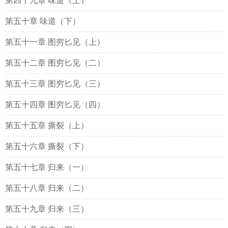
第四十九章 味道（上）
第五十章 味道（下）
第五十一章 图穷匕见（上）
第五十二章 图穷匕见（二）
第五十三章 图穷匕见（三）
第五十四章 图穷匕见（四）
第五十五章 撕裂（上）
第五十六章 撕裂（下）
第五十七章 归来（一）
第五十八章 归来（二）
第五十九章 归来（三）