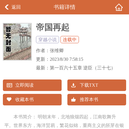
书籍详情
返回
帝国再起
穿越小说
连载中
作者：
张维卿
更新：
2023/8/30 7:58:15
最新：
第一百六十五章 逆臣（三十七）
立即阅读
下载TXT
收藏本书
推荐本书
本书简介： 明朝末年，北地狼烟四起，江南歌舞升
平。世界东方，海洋贸易，繁花似锦，重商主义的胚芽在银