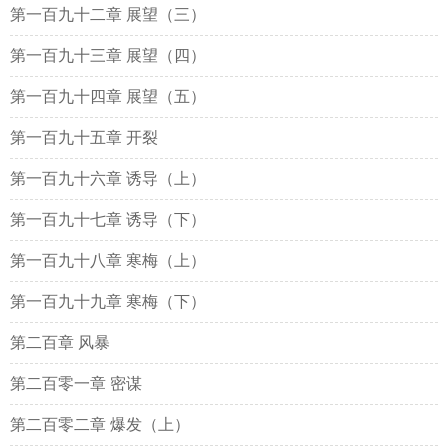
第一百九十二章 展望（三）
第一百九十三章 展望（四）
第一百九十四章 展望（五）
第一百九十五章 开裂
第一百九十六章 诱导（上）
第一百九十七章 诱导（下）
第一百九十八章 寒梅（上）
第一百九十九章 寒梅（下）
第二百章 风暴
第二百零一章 密谋
第二百零二章 爆发（上）