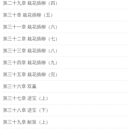
第二十九章 栽花插柳（四）
第三十章 栽花插柳（五）
第三十一章 栽花插柳（六）
第三十二章 栽花插柳（七）
第三十三章 栽花插柳（八）
第三十四章 栽花插柳（九）
第三十五章 栽花插柳（完）
第三十六章 双赢
第三十七章 进宝（上）
第三十八章 进宝（下）
第三十九章 献策（上）