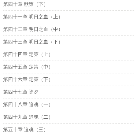
第四十章 献策（下）
第四十一章 明日之血（上）
第四十二章 明日之血（中）
第四十三章 明日之血（下）
第四十四章 定策（上）
第四十五章 定策（中）
第四十六章 定策（下）
第四十七章 除夕
第四十八章 追魂（一）
第四十九章 追魂（二）
第五十章 追魂（三）