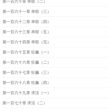
第一百六十章 串联（二）
第一百六十一章 串联（三）
第一百六十二章 串联（四）
第一百六十三章 串联（五）
第一百六十四章 串联（完）
第一百六十五章 狂飙（一）
第一百六十六章 狂飙（二）
第一百六十七章 狂飙（三）
第一百六十八章 狂飙（四）
第一百六十九章 求活（一）
第一百七十章 求活（二）