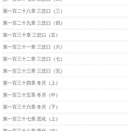
第一百二十八章 三岔口（三）
第一百二十九章 三岔口（四）
第一百三十章 三岔口（五）
第一百三十一章 三岔口（六）
第一百三十二章 三岔口（七）
第一百三十三章 三岔口（完）
第一百三十四章 冬月（上）
第一百三十五章 冬月（中）
第一百三十六章 冬月（下）
第一百三十七章 恶化（上）
第一百三十八章 恶化（中）