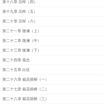
第十八章 压榨（四）
第十九章 压榨（五）
第二十章 压榨（六）
第二十一章 微澜（上）
第二十二章 微澜（中）
第二十三章 微澜（下）
第二十四章 孤忠
第二十五章 出征
第二十六章 栽花插柳（一）
第二十七章 栽花插柳（二）
第二十八章 栽花插柳（三）