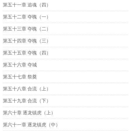
第五十一章 追魂（四）
第五十二章 夺魄（一）
第五十三章 夺魄（二）
第五十四章 夺魄（三）
第五十五章 夺魄（四）
第五十六章 夺城
第五十七章 祭奠
第五十八章 合流（上）
第五十九章 合流（下）
第六十章 逐龙镇虎（上）
第六十一章 逐龙镇虎（中）