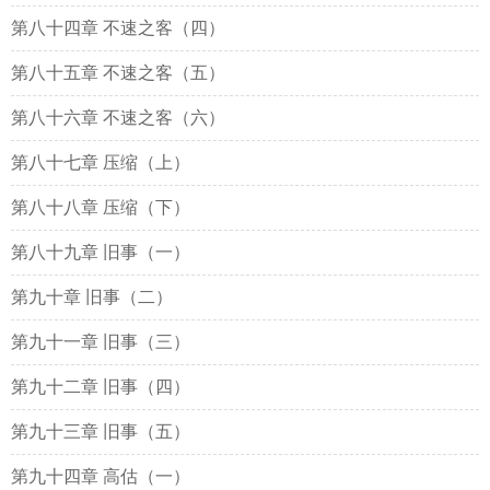
第八十四章 不速之客（四）
第八十五章 不速之客（五）
第八十六章 不速之客（六）
第八十七章 压缩（上）
第八十八章 压缩（下）
第八十九章 旧事（一）
第九十章 旧事（二）
第九十一章 旧事（三）
第九十二章 旧事（四）
第九十三章 旧事（五）
第九十四章 高估（一）