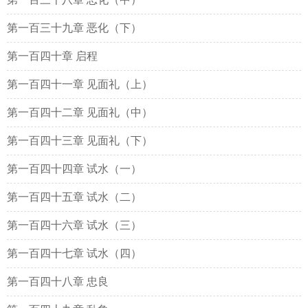
第一百三十九章 恶化（下）
第一百四十章 启程
第一百四十一章 见面礼（上）
第一百四十二章 见面礼（中）
第一百四十三章 见面礼（下）
第一百四十四章 试水（一）
第一百四十五章 试水（二）
第一百四十六章 试水（三）
第一百四十七章 试水（四）
第一百四十八章 忠良