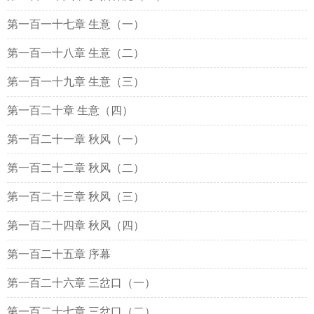
第一百一十七章 生意（一）
第一百一十八章 生意（二）
第一百一十九章 生意（三）
第一百二十章 生意（四）
第一百二十一章 秋风（一）
第一百二十二章 秋风（二）
第一百二十三章 秋风（三）
第一百二十四章 秋风（四）
第一百二十五章 序幕
第一百二十六章 三岔口（一）
第一百二十七章 三岔口（二）