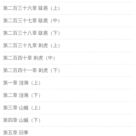
第二百三十六章 跋扈（上）
第二百三十七章 跋扈（中）
第二百三十八章 跋扈（下）
第二百三十九章 刺虎（上）
第二百四十章 刺虎（中）
第二百四十一章 刺虎（下）
第一章 涟漪（上）
第二章 涟漪（下）
第三章 山贼（上）
第四章 山贼（下）
第五章 旧事